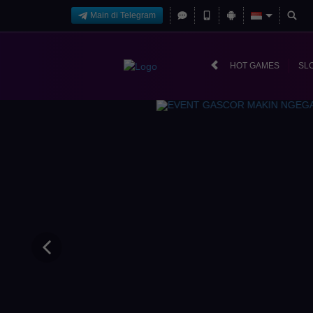
Main di Telegram
HOT GAMES
SL