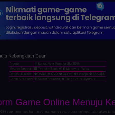
uju Kebangkitan Cuan
Promo
♾️ Bonus New Member Slot 50%
Metode Deposit
🏧 Transfer Bank, 💳 E-Money, 📱 Pulsa
Deposit E-wallet
☢️ DANA, ☢️ OVO, ☢️ GOPAY, ☢️ LinkAja, ☢️ SAKUKU
Game Slot Gacor
🍭 Sweet Bonanza, ⚒️ Thor, ⚡Zeus Olympus
rm Game Online Menuju Ke
8 siap menemani harimu dengan game seru, promo melimpah, dan akses tanpa 