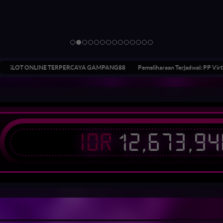
 ONLINE TERPERCAYA GAMPANG88
Pemeliharaan Terjadwal: PP Virtual Sports
IDR
12,673,9