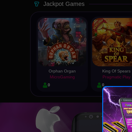
Jackpot Games
Orphan Organ
King Of Spears
MicroGaming
Pragmatic Play
0
0