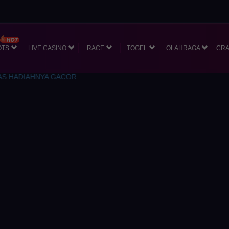
OTS
LIVE CASINO
RACE
TOGEL
OLAHRAGA
CR