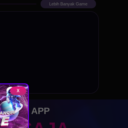
Lebih Banyak Game
X
ANG88 APP