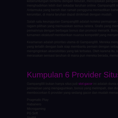
keberuntungan bertemu dengan hiburan, menciptakan pengalama
menghadirkan lebih dari sekadar taruhan online. Gampang88
Antarmuka yang bersih dan ramah pengguna memastikan bahwa
kerumitan, di mana taruhan dapat dinikmati dengan mudah.
Salah satu keunggulan Gampang88 adalah koleksi permainan y
ragam pilihan yang memuaskan semua selera. Grafis yang memu
pemainnya dengan berbagai bonus dan promosi menarik. Bonus
turnamen eksklusif memberikan nuansa kompetitif yang menyen
Keamanan adalah prioritas utama di Gampang88. Mereka menggu
yang terlatih dengan baik siap membantu pemain dengan set
menginginkan aksesibilitas yang tak terbatas. Oleh karena itu,
merasakan sensasi taruhan di mana pun mereka berada, memas
Kumpulan 6 Provider Sit
Gampang88 bukan hanya situs judi
slot gacor
ini adalah dunia
permainan yang mengagumkan, bonus yang melimpah, dan dukun
membocorkan 6 provider yang sedang gacor dan mudah menan
Pragmatic Play
Habanero
Microgaming
PG Soft
Slot88