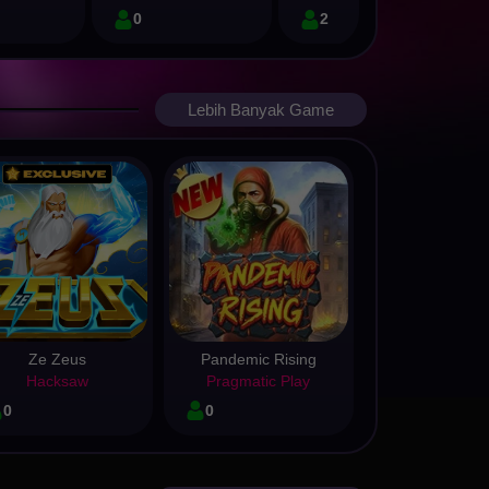
0
2
Lebih Banyak Game
Ze Zeus
Pandemic Rising
Hacksaw
Pragmatic Play
0
0