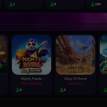
1
8
184
Mighty Panda
Glory Of Rome
MicroGaming
Habanero
0
0